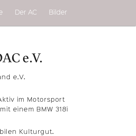
e
Der AC
Bilder
AC e.V.
nd e.V.
 Aktiv im Motorsport
N mit einem BMW 318i
ilen Kulturgut.