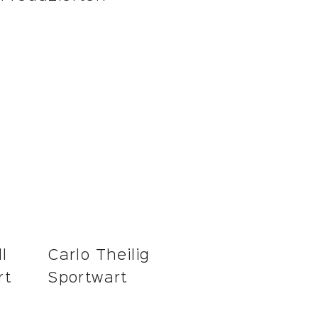
l
Carlo Theilig
rt
Sportwart